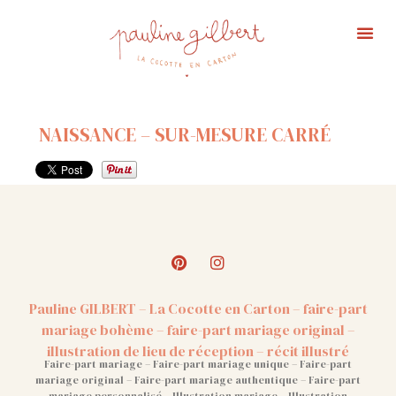
Portfolio Ma
Affiche 
NAISSANCE – SUR-MESURE CARRÉ
Pauline GILBERT – La Cocotte en Carton – faire-part
mariage bohème – faire-part mariage original –
illustration de lieu de réception – récit illustré
Faire-part mariage – Faire-part mariage unique – Faire-part
mariage original – Faire-part mariage authentique – Faire-part