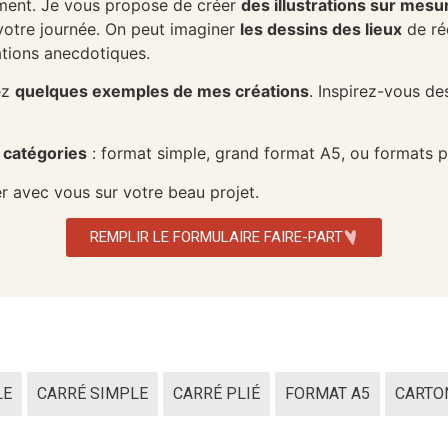
iment. Je vous propose de créer
des illustrations sur mesu
votre journée. On peut imaginer
les dessins des lieux
de ré
rations anecdotiques.
ez
quelques exemples de mes créations
. Inspirez-vous des
 catégories
: format simple, grand format A5, ou formats pl
r avec vous sur votre beau projet.
REMPLIR LE FORMULAIRE FAIRE-PART
LE
CARRÉ SIMPLE
CARRÉ PLIÉ
FORMAT A5
CARTO