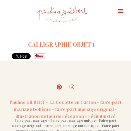
Portfolio Ma
Affiche 
CALLIGRAPHIE OBJET 1
Pauline GILBERT – La Cocotte en Carton – faire-part
mariage bohème – faire-part mariage original –
illustration de lieu de réception – récit illustré
Faire-part mariage – Faire-part mariage unique – Faire-part
mariage original – Faire-part mariage authentique – Faire-part