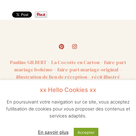
Pauline GILBERT – La Cocotte en Carton – faire-part
mariage bohème – faire-part mariage original –
illustration de lieu de réception – récit illustré
Faire-part mariage – Faire-part mariage unique – Faire-part
mariage original – Faire-part mariage authentique – Faire-part
xx Hello Cookies xx
mariage personnalisé – Illustration mariage – Illustration
personnalisée – Illustration poétique – Faire-part original
En poursuivant votre navigation sur ce site, vous acceptez
l’utilisation de cookies pour vous proposer des contenus et
services adaptés.
En savoir plus
Accepter