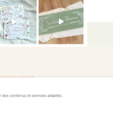
t mariage original –
entique – Faire-part mariage
re-part original
er des contenus et services adaptés.
Contact