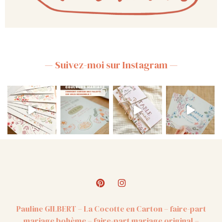
— Suivez-moi sur Instagram —
Pauline GILBERT – La Cocotte en Carton – faire-part
mariage bohème – faire-part mariage original –