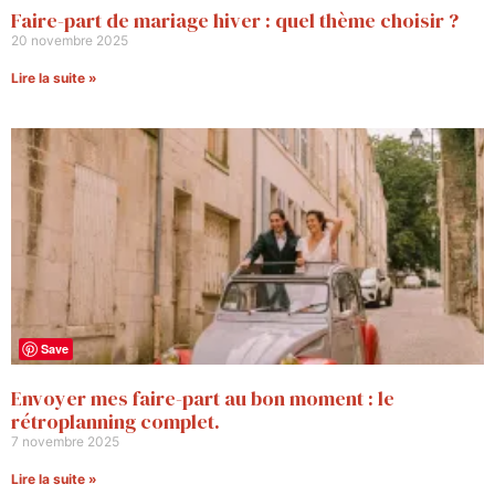
Faire-part de mariage hiver : quel thème choisir ?
20 novembre 2025
Lire la suite »
Save
Envoyer mes faire-part au bon moment : le
rétroplanning complet.
7 novembre 2025
Lire la suite »